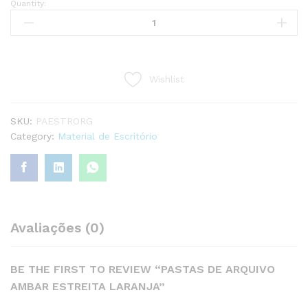
Quantity:
PASTAS
DE
ARQUIVO
AMBAR
ESTREITA
Wishlist
LARANJA
quantity
SKU:
PAESTRORG
Category:
Material de Escritório
Avaliações (0)
BE THE FIRST TO REVIEW “PASTAS DE ARQUIVO
AMBAR ESTREITA LARANJA”