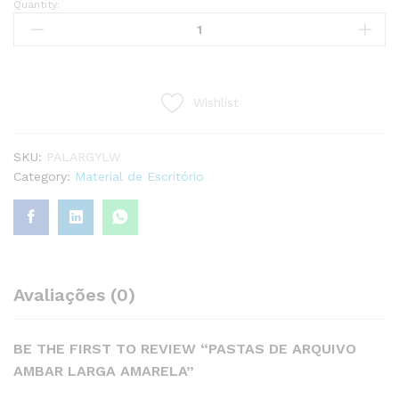
Quantity:
PASTAS
DE
ARQUIVO
AMBAR
LARGA
Wishlist
AMARELA
quantity
SKU:
PALARGYLW
Category:
Material de Escritório
Avaliações (0)
BE THE FIRST TO REVIEW “PASTAS DE ARQUIVO
AMBAR LARGA AMARELA”