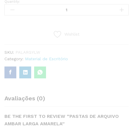
Quantity:
PASTAS
DE
ARQUIVO
AMBAR
LARGA
Wishlist
AMARELA
quantity
SKU:
PALARGYLW
Category:
Material de Escritório
Avaliações (0)
BE THE FIRST TO REVIEW “PASTAS DE ARQUIVO
AMBAR LARGA AMARELA”