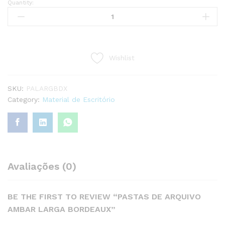
Quantity:
PASTAS
DE
ARQUIVO
AMBAR
LARGA
Wishlist
BORDEAUX
quantity
SKU:
PALARGBDX
Category:
Material de Escritório
Avaliações (0)
BE THE FIRST TO REVIEW “PASTAS DE ARQUIVO
AMBAR LARGA BORDEAUX”