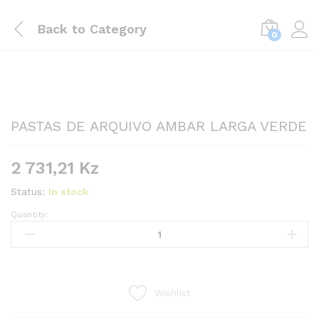
Back to
Category
0
PASTAS DE ARQUIVO AMBAR LARGA VERDE
2 731,21
Kz
Status:
In stock
Quantity:
PASTAS
DE
ARQUIVO
AMBAR
LARGA
Wishlist
VERDE
quantity