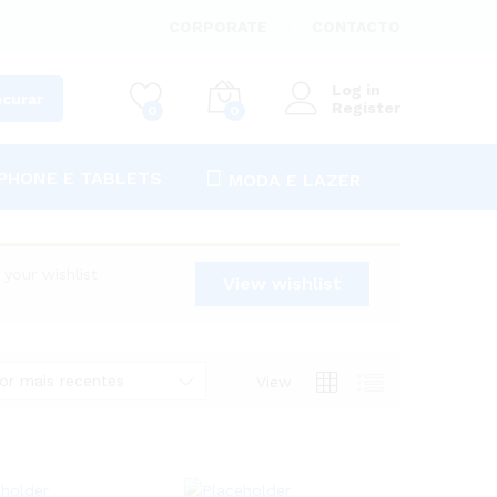
CORPORATE
CONTACTO
Log in
ocurar
Register
0
0
PHONE E TABLETS
MODA E LAZER
our wishlist
View wishlist
or mais recentes
View