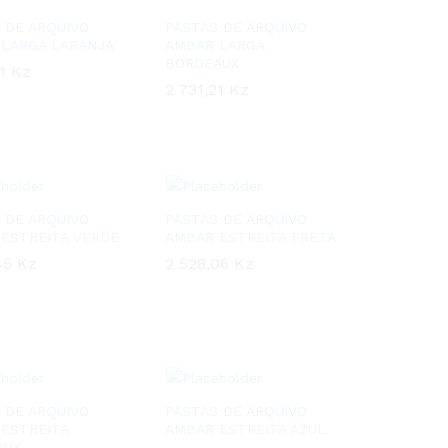
 DE ARQUIVO
PASTAS DE ARQUIVO
LARGA LARANJA
AMBAR LARGA
BORDEAUX
21
21
Kz
Kz
2 731,21
2 731,21
Kz
Kz
 DE ARQUIVO
PASTAS DE ARQUIVO
ESTREITA VERDE
AMBAR ESTREITA PRETA
45
45
Kz
Kz
2 528,06
2 528,06
Kz
Kz
 DE ARQUIVO
PASTAS DE ARQUIVO
ESTREITA
AMBAR ESTREITA AZUL
AUX