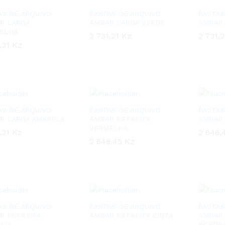
AS DE ARQUIVO
PASTAS DE ARQUIVO
PASTAS
R LARGA
AMBAR LARGA VERDE
AMBAR 
ELHA
2 731,21
2 731,21
Kz
Kz
2 731,
2 731,
,21
,21
Kz
Kz
AS DE ARQUIVO
PASTAS DE ARQUIVO
PASTAS
R LARGA AMARELA
AMBAR ESTREITA
AMBAR 
VERMELHA
,21
,21
Kz
Kz
2 648,
2 648,
2 648,45
2 648,45
Kz
Kz
AS DE ARQUIVO
PASTAS DE ARQUIVO
PASTAS
R ESTREITA
AMBAR ESTREITA CINZA
AMBAR 
NJA
BORDE