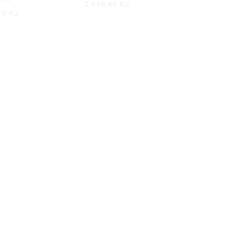
2 648,45
2 648,45
Kz
Kz
45
45
Kz
Kz