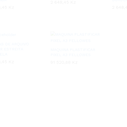
2 648,45
2 648,45
Kz
Kz
8,45
8,45
Kz
Kz
2 648,
2 648,
AS DE ARQUIVO
R ESTREITA
MAQUINA PLASTIFICAR
ELA
PIXEL A3 FELLOWES
8,45
8,45
Kz
Kz
91 520,68
91 520,68
Kz
Kz