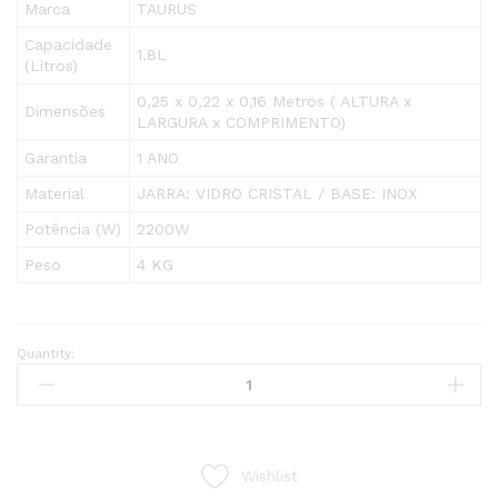
Marca
TAURUS
Capacidade
1.8L
(Litros)
0,25 x 0,22 x 0,16 Metros ( ALTURA x
Dimensões
LARGURA x COMPRIMENTO)
Garantia
1 ANO
Material
JARRA: VIDRO CRISTAL / BASE: INOX
Potência (W)
2200W
Peso
4 KG
Quantity:
JARRO
ELECTRICO
AROA
GLASS
2200W
Wishlist
quantity