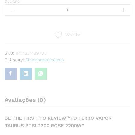
Quantity:
PD
FERRO
VAPOR
TAURUS
PTSI
Wishlist
2200
ROSE
2200W
SKU:
8414234189783
quantity
Category:
Electrodomésticos
Avaliações (0)
BE THE FIRST TO REVIEW “PD FERRO VAPOR
TAURUS PTSI 2200 ROSE 2200W”