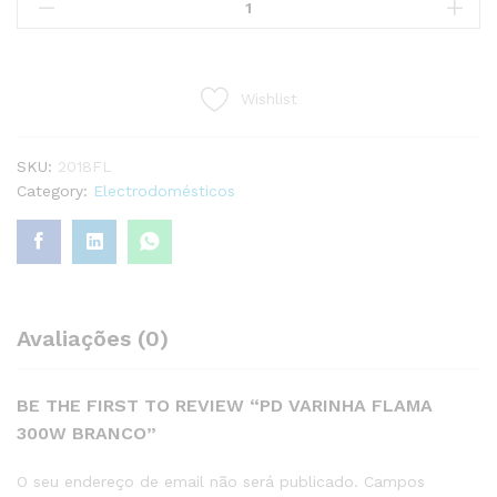
VARINHA
FLAMA
300W
BRANCO
Wishlist
quantity
SKU:
2018FL
Category:
Electrodomésticos
Avaliações (0)
BE THE FIRST TO REVIEW “PD VARINHA FLAMA
300W BRANCO”
O seu endereço de email não será publicado.
Campos