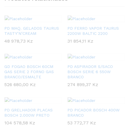
PD MAQ. GELADOS TAURUS
PD FERRO VAPOR TAURUS
TASTY’N’CREAM
2200W BALTIC 2200
48 978,73
Kz
31 854,11
Kz
GD FOGAO BOSCH 60CM
PD ASPIRADOR S/SACO
GAS SERIE 2 FORNO GAS
BOSCH SERIE 6 550W
BRANCO/ESMALTE
BRANCO
526 680,00
Kz
274 899,37
Kz
PD GRELHADOR PLACAS
PD PICADOR BOSCH 400W
BOSCH 2.000W PRETO
BRANCO
104 578,58
Kz
53 772,77
Kz