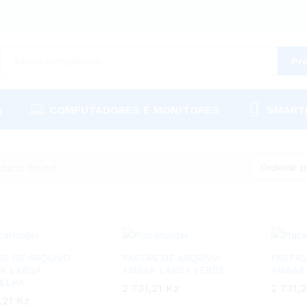
Pr
COMPUTADORES E MONITORES
SMART
O
Ordenar p
ducts found
AS DE ARQUIVO
PASTAS DE ARQUIVO
PASTAS
R LARGA
AMBAR LARGA VERDE
AMBAR 
ELHA
2 731,21
2 731,21
Kz
Kz
2 731,
2 731,
,21
,21
Kz
Kz