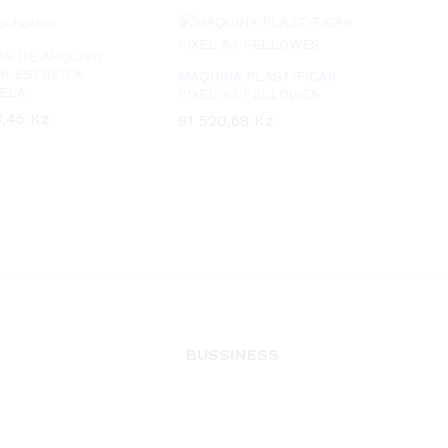
AS DE ARQUIVO
R ESTREITA
MAQUINA PLASTIFICAR
ELA
PIXEL A3 FELLOWES
8,45
8,45
Kz
Kz
91 520,68
91 520,68
Kz
Kz
BUSSINESS