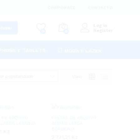
CORPORATE
CONTACTO
Log in
ocurar
Register
0
0
PHONE E TABLETS
MODA E LAZER
or popularidade
View
 DE ARQUIVO
PASTAS DE ARQUIVO
LARGA LARANJA
AMBAR LARGA
BORDEAUX
21
21
Kz
Kz
2 731,21
2 731,21
Kz
Kz