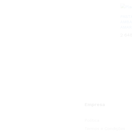
PAST
AMBA
AMAR
2 64
2 64
Empresa
Política
Termos e Condições