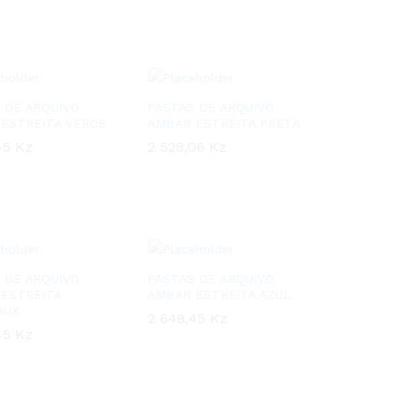
 DE ARQUIVO
PASTAS DE ARQUIVO
ESTREITA VERDE
AMBAR ESTREITA PRETA
45
45
Kz
Kz
2 528,06
2 528,06
Kz
Kz
 DE ARQUIVO
PASTAS DE ARQUIVO
ESTREITA
AMBAR ESTREITA AZUL
AUX
2 648,45
2 648,45
Kz
Kz
45
45
Kz
Kz